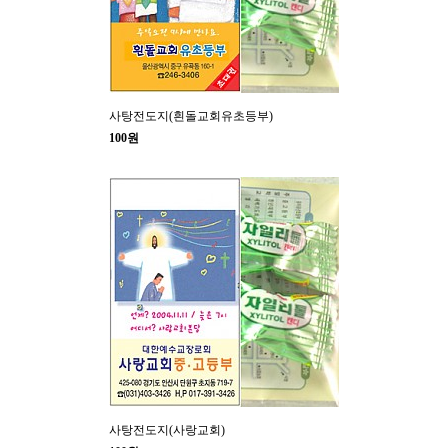
사탕전도지(흰돌교회유초등부)
100원
사탕전도지(사랑교회)