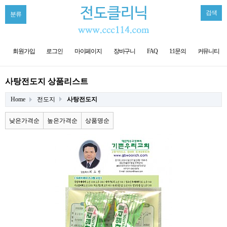
검색
분류
회원가입
로그인
마이페이지
장바구니
FAQ
1:1문의
커뮤니티
사탕전도지 상품리스트
Home
전도지
사탕전도지
낮은가격순
높은가격순
상품명순