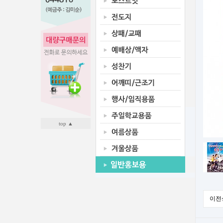
top ▲
이전