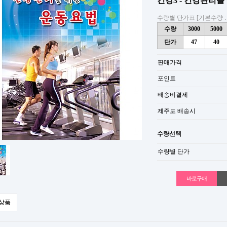
건강3 - 건강관리를
수량별 단가표 [기본수량 : 
수량
3000
5000
단가
47
40
판매가격
포인트
배송비결제
제주도 배송시
수량선택
수량별 단가
상품