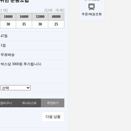
 위한 운동요법
1 개]
[단위 : 개/원]
주문/배송조회
10000
16000
32000
48000
38
35
30
25
47원
1점
무료배송
박스당 3000원 추가됩니다.
위시리스트
추천하기
다음 상품