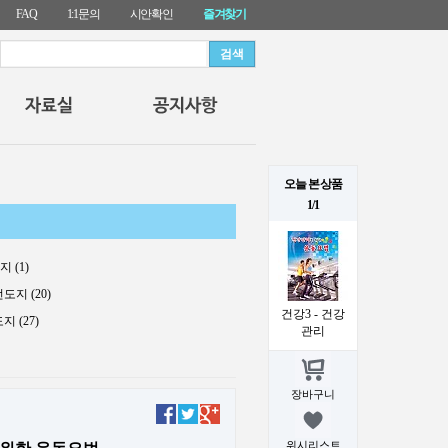
FAQ
1:1문의
시안확인
즐겨찾기
오늘 본 상품
1/1
 (1)
지 (20)
건강3 - 건강
 (27)
관리
장바구니
위시리스트