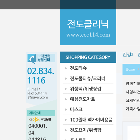
건강3 -
Home
명함전도지
사영리전도
십계명전도
가족사랑 