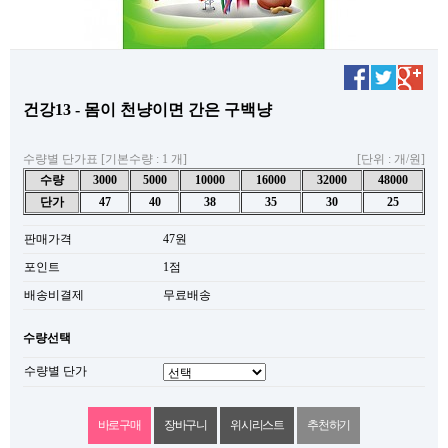
건강13 - 몸이 천냥이면 간은 구백냥
수량별 단가표 [기본수량 : 1 개]
[단위 : 개/원]
수량
3000
5000
10000
16000
32000
48000
단가
47
40
38
35
30
25
판매가격
47원
포인트
1점
배송비결제
무료배송
수량선택
수량별 단가
위시리스트
추천하기