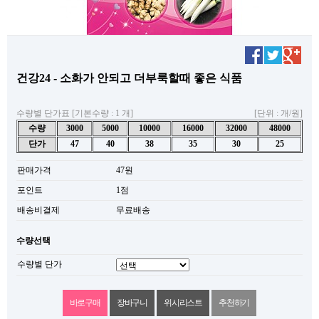
건강24 - 소화가 안되고 더부룩할때 좋은 식품
수량별 단가표 [기본수량 : 1 개]
[단위 : 개/원]
수량
3000
5000
10000
16000
32000
48000
단가
47
40
38
35
30
25
판매가격
47원
포인트
1점
배송비결제
무료배송
수량선택
수량별 단가
위시리스트
추천하기