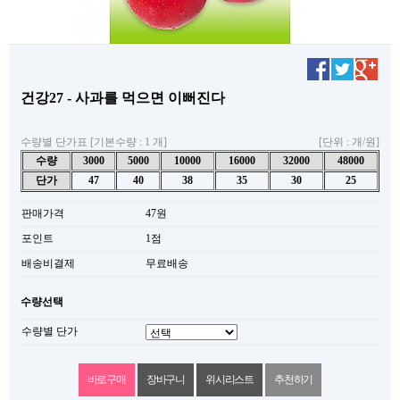
건강27 - 사과를 먹으면 이뻐진다
수량별 단가표 [기본수량 : 1 개]
[단위 : 개/원]
수량
3000
5000
10000
16000
32000
48000
단가
47
40
38
35
30
25
판매가격
47원
포인트
1점
배송비결제
무료배송
수량선택
수량별 단가
위시리스트
추천하기