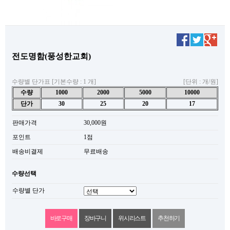
전도명함(풍성한교회)
수량별 단가표 [기본수량 : 1 개]
[단위 : 개/원]
수량
1000
2000
5000
10000
단가
30
25
20
17
판매가격
30,000원
포인트
1점
배송비결제
무료배송
수량선택
수량별 단가
위시리스트
추천하기