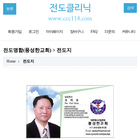
검색
분류
회원가입
로그인
마이페이지
장바구니
FAQ
1:1문의
커뮤니티
전도명함(풍성한교회) > 전도지
Home
전도지