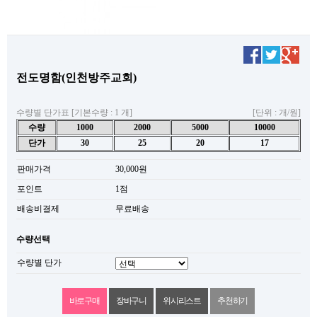
전도명함(인천방주교회)
수량별 단가표 [기본수량 : 1 개]
[단위 : 개/원]
수량
1000
2000
5000
10000
단가
30
25
20
17
판매가격
30,000원
포인트
1점
배송비결제
무료배송
수량선택
수량별 단가
위시리스트
추천하기