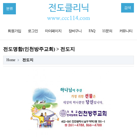
검색
분류
회원가입
로그인
마이페이지
장바구니
FAQ
1:1문의
커뮤니티
전도명함(인천방주교회) > 전도지
Home
전도지