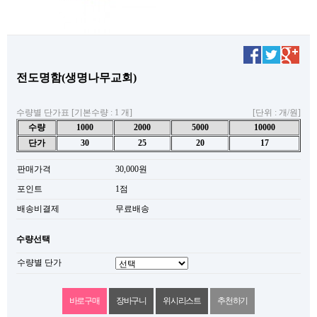
전도명함(생명나무교회)
수량별 단가표 [기본수량 : 1 개]
[단위 : 개/원]
수량
1000
2000
5000
10000
단가
30
25
20
17
판매가격
30,000원
포인트
1점
배송비결제
무료배송
수량선택
수량별 단가
위시리스트
추천하기