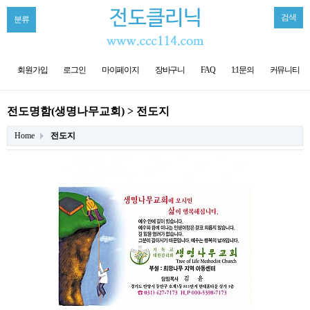
검색
분류
회원가입
로그인
마이페이지
장바구니
FAQ
1:1문의
커뮤니티
전도명함(생명나무교회) > 전도지
Home
전도지