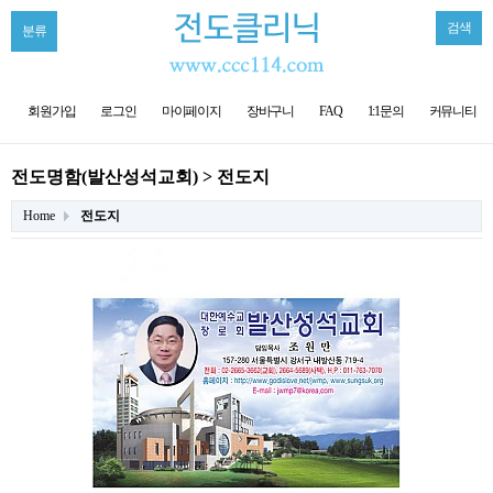
검색
분류
회원가입
로그인
마이페이지
장바구니
FAQ
1:1문의
커뮤니티
전도명함(발산성석교회) > 전도지
Home
전도지