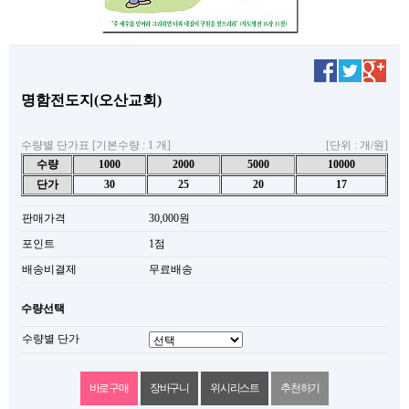
명함전도지(오산교회)
수량별 단가표 [기본수량 : 1 개]
[단위 : 개/원]
수량
1000
2000
5000
10000
단가
30
25
20
17
판매가격
30,000원
포인트
1점
배송비결제
무료배송
수량선택
수량별 단가
위시리스트
추천하기