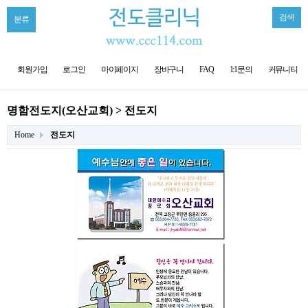
검색
분류
회원가입
로그인
마이페이지
장바구니
FAQ
1:1문의
커뮤니티
명함전도지(오산교회) > 전도지
Home
전도지