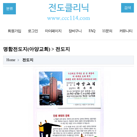
검색
분류
회원가입
로그인
마이페이지
장바구니
FAQ
1:1문의
커뮤니티
명함전도지(아양교회) > 전도지
Home
전도지