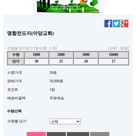
명함전도지(아양교회)
수량별 단가표 [기본수량 : 1 개]
[단위 : 개/원]
수량
1000
2000
5000
10000
단가
30
25
20
17
시중가격
50원
판매가격
30,000원
포인트
1점
배송비결제
무료배송
수량선택
수량별 단가