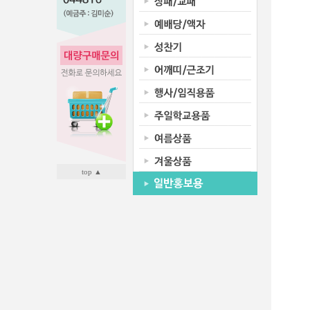
top ▲