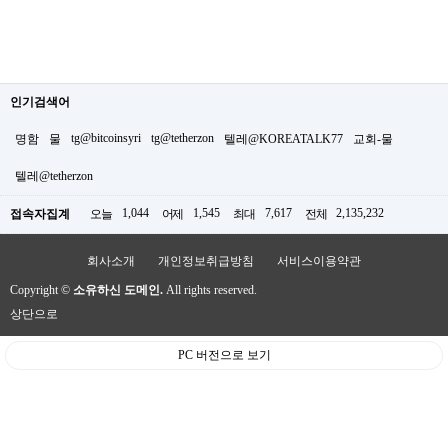
인기검색어
tg@bitcoinsyri
tg@tetherzon
명함
물
텔레@KOREATALK77
교회-물
텔레@tetherzon
1,044
1,545
7,617
2,135,232
접속자집계
오늘
어제
최대
전체
회사소개
개인정보취급방침
서비스이용약관
Copyright ©
소유하신 도메인.
All rights reserved.
상단으로
PC 버전으로 보기