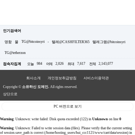
인기검색어
TG@bitcoinsyri
-
명함
물
텔레@CASHFILTER365
텔레그램@bitcoinsyri
TG@tetherzon
984
2,026
7,617
2,143,077
접속자집계
오늘
어제
최대
전체
회사소개
개인정보취급방침
서비스이용약관
Copyright ©
소유하신 도메인.
All rights reserved.
상단으로
PC 버전으로 보기
Warning
: Unknown: write failed: Disk quota exceeded (122) in
Unknown
on line
0
Warning
: Unknown: Failed to write session data (files). Please verify that the current setting
of session.save_path is correct (/home/hosting_users/hui_ccc1121/www/cart/data/session) in