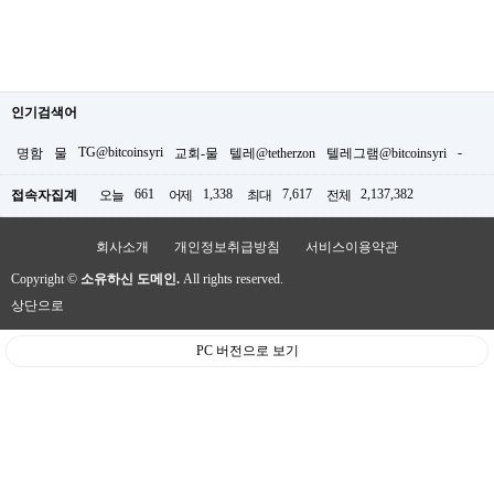
인기검색어
TG@bitcoinsyri
-
명함
물
교회-물
텔레@tetherzon
텔레그램@bitcoinsyri
661
1,338
7,617
2,137,382
접속자집계
오늘
어제
최대
전체
회사소개
개인정보취급방침
서비스이용약관
Copyright ©
소유하신 도메인.
All rights reserved.
상단으로
PC 버전으로 보기