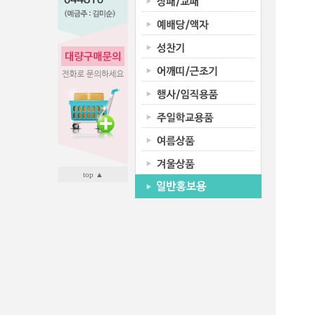
top ▲