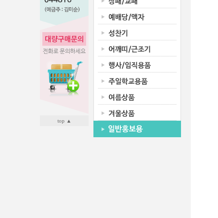
top ▲