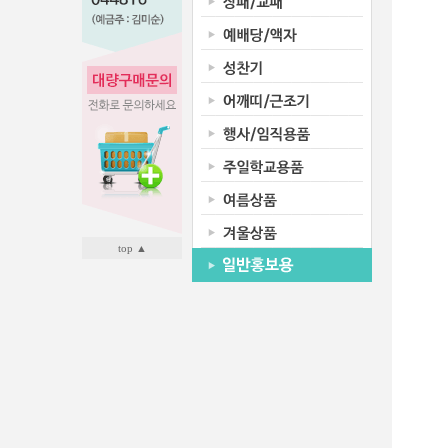
top ▲