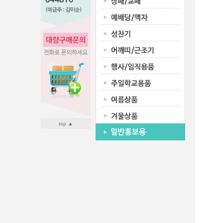
top ▲