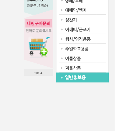
top ▲